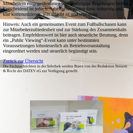
Mitarbeitern entgegenkommen und großzügige Regelungen treffen.
Entscheidend ist jedoch: Arbeitgeber sollten dann frühzeitig und
klar kommunizieren, was erlaubt ist und was nicht.
Hinweis: Auch ein gemeinsames Event zum Fußballschauen kann
zur Mitarbeiterzufriedenheit und zur Stärkung des Zusammenhalts
beitragen. Empfehlenswert ist hier auch steuerliche Beratung, denn
ein „Public Viewing“-Event kann unter bestimmten
Voraussetzungen lohnsteuerlich als Betriebsveranstaltung
eingeordnet werden und steuerlich begünstigt sein.
Zurück zur Übersicht
Die Fachnachrichten in der Infothek werden Ihnen von der Redaktion Steuern
& Recht der DATEV eG zur Verfügung gestellt.