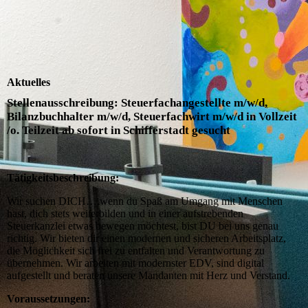
Aktuelles
Stellenausschreibung
: Steuerfachangestellte m/w/d,
Bilanzbuchhalter m/w/d, Steuerfachwirt m/w/d in Vollzeit
/o. Teilzeit ab sofort in Schifferstadt gesucht
Tätigkeitsbeschreibung:
Wir suchen DICH….wenn du Spaß am Umgang mit Menschen
hast, dich stets weiterbilden und in einer aufstrebenden
Steuerkanzlei etwas bewegen möchtest, bist DU bei uns genau
richtig. Wir bieten dir einen modernen und sicheren Arbeitsplatz,
die Möglichkeit sich frei zu entfalten und Verantwortung zu
übernehmen. Wir arbeiten mit modernster EDV, sind digital
aufgestellt und beraten unsere Mandanten mit Herz und Verstand.
Voraussetzungen: