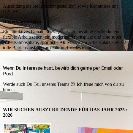
Ausbildung als Steuerfachangestellte(r) sowie Kenntnisse mit
DATEV
Das erwartet Dich:
Ein attraktives Gehalt, 30 Tage Urlaub, bezahlte Fortbildungen,
flexible Arbeitszeiten, ein moderner Arbeitsplatz und eine super
Arbeitsatmosphäre, sportliche Aktivitäten am Arbeitsplatz sowie 2
tolle Betriebsausflüge pro Jahr und Vieles mehr.
Wenn Du Interesse hast, bewirb dich gerne per Email oder
Post.
Werde auch Du Teil unseres Teams
😊
Ich freue mich von dir zu
hören.
WIR SUCHEN AUSZUBILDENDE FÜR DAS JAHR 2025 /
2026