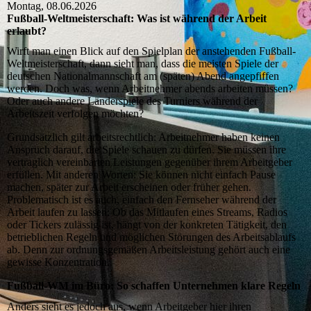
Montag, 08.06.2026
Fußball-Weltmeisterschaft: Was ist während der Arbeit
erlaubt?
Wirft man einen Blick auf den Spielplan der anstehenden Fußball-
Weltmeisterschaft, dann sieht man, dass die meisten Spiele der
deutschen Nationalmannschaft am (späten) Abend angepfiffen
werden. Doch was, wenn Arbeitnehmer abends arbeiten müssen?
Oder auch andere Länderspiele des Turniers während der
Arbeitszeit verfolgen möchten?
Grundsätzlich gilt arbeitsrechtlich: Arbeitnehmer haben keinen
Anspruch darauf, die Spiele schauen zu dürfen. Sie müssen ihre
vertraglich vereinbarten Leistungen gegenüber ihrem Arbeitgeber
erfüllen. Mit anderen Worten: Sie können nicht einfach Pause
machen, später zur Arbeit erscheinen oder früher gehen.
Problematisch ist es auch, einfach den Fernseher während der
Arbeit laufen zu lassen: Ob das Mitlaufen eines Streams, Radios
oder Tickers zulässig ist, hängt von der konkreten Tätigkeit, den
betrieblichen Regeln und möglichen Störungen des Arbeitsablaufs
ab. Denn zur ordnungsgemäßen Arbeitsleistung gehört auch eine
gewisse Konzentration.
Fußball-WM im Büro: So schaffen Unternehmen klare Regeln
Anders sieht es jedoch aus, wenn Arbeitgeber hier ihren