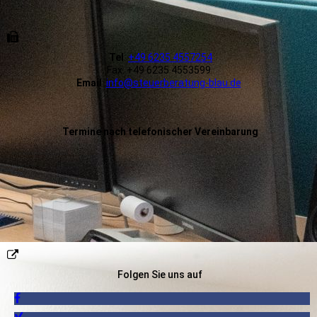
Tel
:
+49 6235 4557254
Fax: +49 6235 4553599
Email
:
info@steuerberatung-blau.de
Termine nach telefonischer Vereinbarung
Folgen Sie uns auf