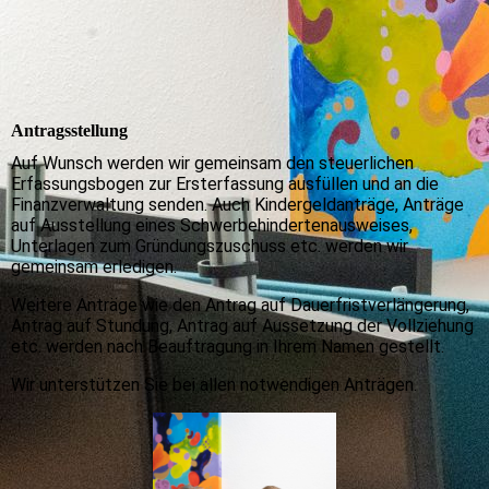
Antragsstellung
Auf Wunsch werden wir gemeinsam den steuerlichen
Erfassungsbogen zur Ersterfassung ausfüllen und an die
Finanzverwaltung senden. Auch Kindergeldanträge, Anträge
auf Ausstellung eines Schwerbehindertenausweises,
Unterlagen zum Gründungszuschuss etc. werden wir
gemeinsam erledigen.
Weitere Anträge wie den Antrag auf Dauerfristverlängerung,
Antrag auf Stundung, Antrag auf Aussetzung der Vollziehung
etc. werden nach Beauftragung in Ihrem Namen gestellt.
Wir unterstützen Sie bei allen notwendigen Anträgen.