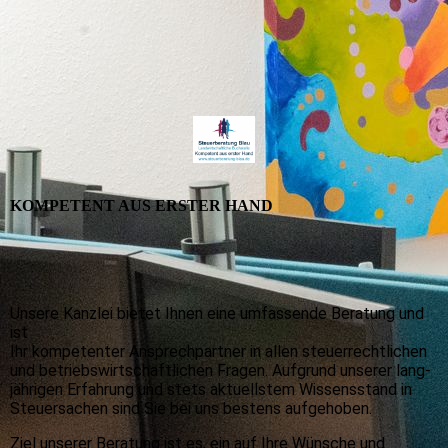
KOMPETENT AUS ERSTER HAND
Unsere Kanzlei bietet Ihnen eine umfassende Beratung und
ist
Ihr kompetenter Ansprechpartner in allen steuer­rechtlichen
und betriebs­wirt­schaft­lichen Fragen. Aufgrund unserer lang­
jährigen Erfahrung und stets ak­tuells­tem Wissensstand in
Steuersachen sind Sie bei uns bestens aufgehoben.
Ziel unserer Beratung ist es, ein auf Ihre Wünsche und