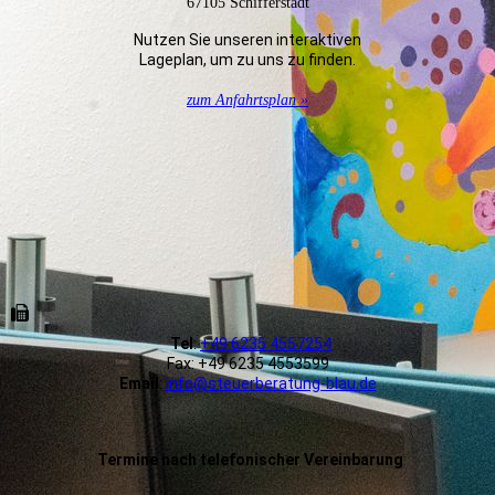
67105 Schifferstadt
Nutzen Sie unseren interaktiven
La­ge­plan, um zu uns zu finden.
zum Anfahrtsplan »
Tel
:
+49 6235 4557254
Fax: +49 6235 4553599
Email
:
info@steuerberatung-blau.de
Termine nach telefonischer Vereinbarung