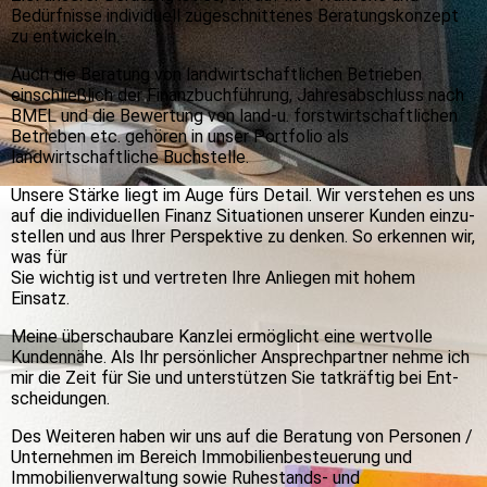
Bedürf­nisse individuell zu­ge­schnit­tenes Be­ra­tungs­kon­zept
zu ent­wic­keln.
Auch die Beratung von landwirtschaftlichen Betrieben
einschließlich der Finanzbuchführung, Jahresabschluss nach
BMEL und die Bewertung von land-u. forstwirtschaftlichen
Betrieben etc. gehören in unser Portfolio als
landwirtschaftliche Buchstelle.
Unsere Stärke liegt im Auge fürs Detail. Wir verstehen es uns
auf die indi­vi­duellen Finanz Situationen unserer Kun­den ein­zu­
stellen und aus Ihrer Perspektive zu denken. So erkennen wir,
was für
Sie wichtig ist und vertreten Ihre Anliegen mit hohem
Einsatz.
Meine überschaubare Kanzlei ermöglicht eine wert­volle
Kunden­nähe. Als Ihr per­sön­licher An­sprech­partner nehme ich
mir die Zeit für Sie und unter­stützen Sie tatkräftig bei Ent­
schei­dungen.
Des Weiteren haben wir uns auf die Beratung von Personen /
Unternehmen im Bereich Immobilienbesteuerung und
Immobilienverwaltung sowie Ruhestands- und