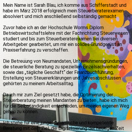
Mein Name ist Sarah Blau, ich komme aus Schifferstadt und
habe im März 2018 erfolgreich mein Steuerberaterexamen
absolviert und mich anschließend selbständig gemacht.
Zuvor habe ich an der Hochschule Worms Diplom
Betriebswirtschaftslehre mit der Fachrichtung Steuerwesen
studiert und bis zum Steuerberaterexamen bei diversen
Arbeitgeber gearbeitet, um mir ein solides Grundgerüst an
Praxiserfahrung zu verschaffen.
Die Betreuung von Neumandaten, Unternehmensgründungen,
die steuerliche Beratung zu speziellen Einzelsachverhalten,
sowie das „tägliche Geschäft“ der Finanzbuchführung,
Erstellung von Steuererklärungen und Jahresabschlüssen
gehörten zu meinem Arbeitsalltag.
Da ich mir zum Ziel gesetzt habe, die Optimierung der
Steuerberatung meinen Mandanten zu bieten , habe ich mich
für die Selbständigkeit entschieden, um meinen eigenen Weg
gehen zu können.
Ich stehe für eine junge, dynamische und kompetente
Beratung mit dem Ziel, die Digitalisierung der heutigen Zeit