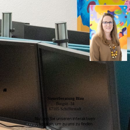
Steuerberatung Blau
Burgstr. 34
67105 Schifferstadt
Nutzen Sie unseren interaktiven
La­ge­plan, um zu uns zu finden.