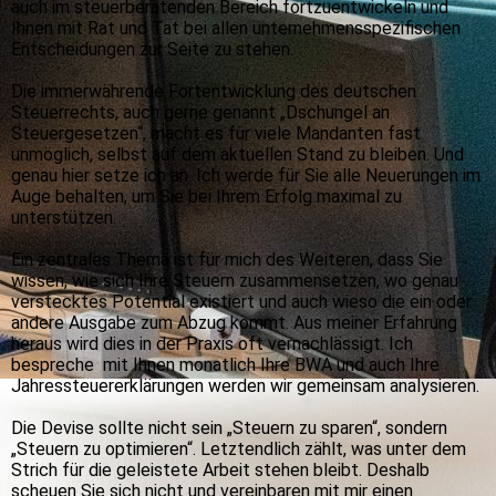
auch im steuerberatenden Bereich fortzuentwickeln und
Ihnen mit Rat und Tat bei allen unternehmensspezifischen
Entscheidungen zur Seite zu stehen.
Die immerwährende Fortentwicklung des deutschen
Steuerrechts, auch gerne genannt „Dschungel an
Steuergesetzen“, macht es für viele Mandanten fast
unmöglich, selbst auf dem aktuellen Stand zu bleiben. Und
genau hier setze ich an. Ich werde für Sie alle Neuerungen im
Auge behalten, um Sie bei Ihrem Erfolg maximal zu
unterstützen.
Ein zentrales Thema ist für mich des Weiteren, dass Sie
wissen, wie sich Ihre Steuern zusammensetzen, wo genau
verstecktes Potential existiert und auch wieso die ein oder
andere Ausgabe zum Abzug kommt. Aus meiner Erfahrung
heraus wird dies in der Praxis oft vernachlässigt. Ich
bespreche mit Ihnen monatlich Ihre BWA und auch Ihre
Jahressteuererklärungen werden wir gemeinsam analysieren.
Die Devise sollte nicht sein „Steuern zu sparen“, sondern
„Steuern zu optimieren“. Letztendlich zählt, was unter dem
Strich für die geleistete Arbeit stehen bleibt. Deshalb
scheuen Sie sich nicht und vereinbaren mit mir einen