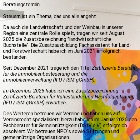
Beratungstermin.
Steuern ist ein Thema, das uns alle angeht.
Da auch die Landwirtschaft und der Weinbau in unserer
Region eine zentrale Rolle spielt, tragen wir seit August
2025 die Zusatzbezeichnung "landwirtschaftliche
Buchstelle". Die Zusatzausbildung Fachassistent für Land-
und Forstwirtschaft habe ich im Juni 2021 erfolgreich
bestanden.
Seit Dezember 2021 trage ich den Titel
Zertifizierte Beraterin
für die Immobilienbesteuerung und die
Immobilienverwaltung (IFU / ISM gGmbH).
Im Dezember 2025 habe ich eine Zusatzbezeichnung
Zertifizierte Beraterin für Ruhestands- und Nachfolgeplanung
(IFU / ISM gGmbH) erworben.
Des Weiteren betreuen wir Vereine und haben uns auf
Vereinsrecht spezialisiert; hierzu habe ich im Januar 2026 den
Fachberater für Gemeinnützigkeit (DStV e.V.) erfolgreich
absolviert. Wir betreuen NPO´s sowie Stiftungen und
gemeinnützige Organisationen.