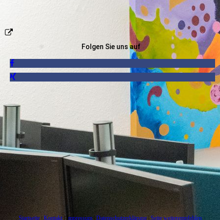
Folgen Sie uns auf
Startseite
|
Kontakt
| I
mpressum
|
Datenschutzerklärung
|
Seite weiterempfehlen